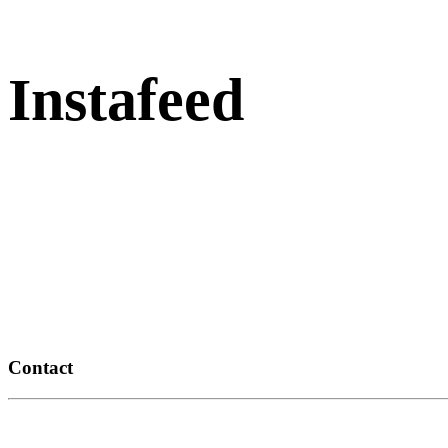
Instafeed
Contact
14, route de Thézac
17460 Rétaud