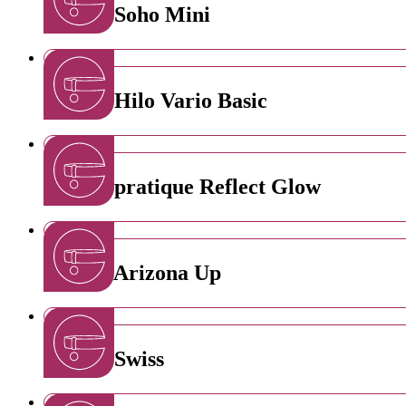
Collier Soho Mini
Collier Hilo Vario Basic
Collier pratique Reflect Glow
Collier Arizona Up
Collier Swiss