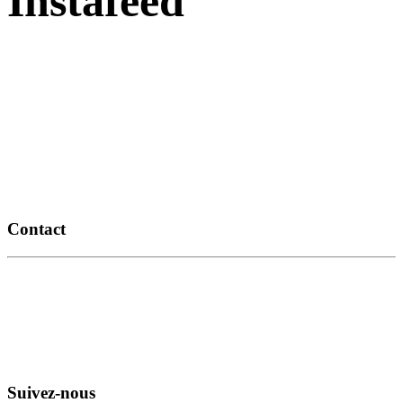
Instafeed
Contact
14, route de Thézac
17460 Rétaud
06 11 93 79 68
info@romiaqs.com
Suivez-nous