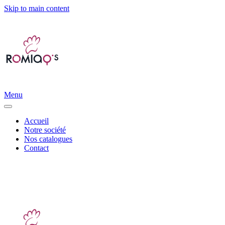
Skip to main content
Menu
Accueil
Notre société
Nos catalogues
Contact
Distribution d’accessoires canins et félins |
info@romiaqs.com
|
06
11 93 79 68