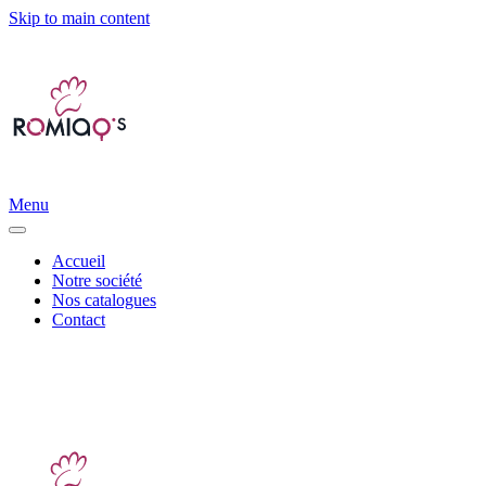
Skip to main content
Menu
Accueil
Notre société
Nos catalogues
Contact
Distribution d’accessoires canins et félins |
info@romiaqs.com
|
06
11 93 79 68