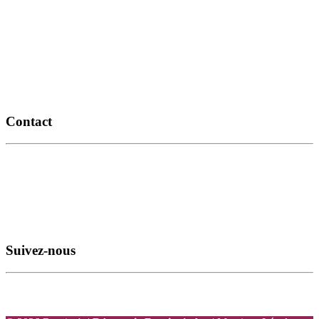
Contact
14, route de Thézac
17460 Rétaud
06 11 93 79 68
info@romiaqs.com
Suivez-nous