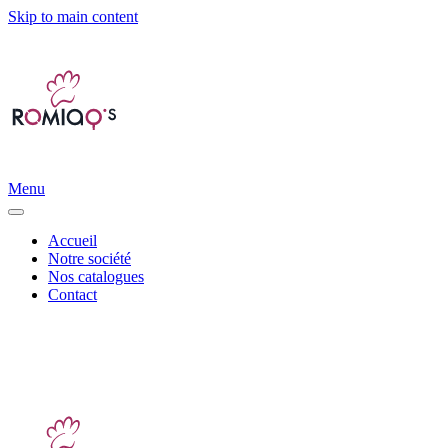
Skip to main content
Menu
Accueil
Notre société
Nos catalogues
Contact
Distribution d’accessoires canins et félins |
info@romiaqs.com
|
06
11 93 79 68