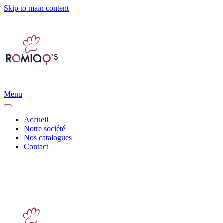
Skip to main content
Menu
Accueil
Notre société
Nos catalogues
Contact
Distribution d’accessoires canins et félins |
info@romiaqs.com
|
06
11 93 79 68