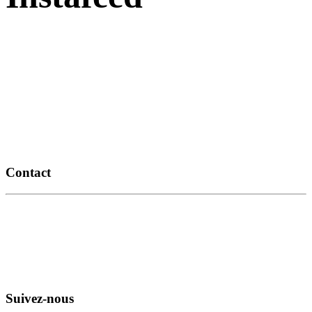
Contact
14, route de Thézac
17460 Rétaud
06 11 93 79 68
info@romiaqs.com
Suivez-nous