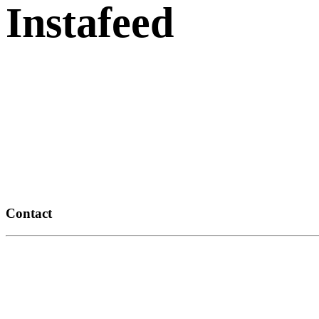
Instafeed
Contact
14, route de Thézac
17460 Rétaud
06 11 93 79 68
info@romiaqs.com