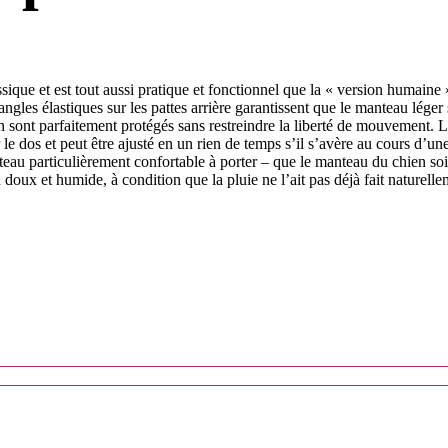
que et est tout aussi pratique et fonctionnel que la « version humaine »
es élastiques sur les pattes arrière garantissent que le manteau léger 
ien sont parfaitement protégés sans restreindre la liberté de mouvemen
r le dos et peut être ajusté en un rien de temps s’il s’avère au cours
anteau particulièrement confortable à porter – que le manteau du chien s
n doux et humide, à condition que la pluie ne l’ait pas déjà fait naturel